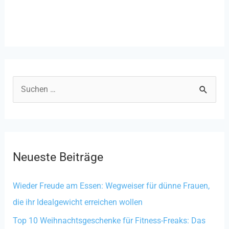
S
u
c
h
Neueste Beiträge
e
n
Wieder Freude am Essen: Wegweiser für dünne Frauen,
n
die ihr Idealgewicht erreichen wollen
a
Top 10 Weihnachtsgeschenke für Fitness-Freaks: Das
c