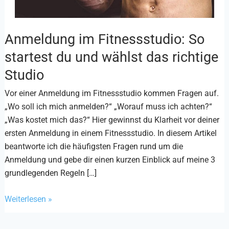
Anmeldung im Fitnessstudio: So
Anmeldung
im
startest du und wählst das richtige
Fitnessstudio:
Studio
So
startest
Vor einer Anmeldung im Fitnessstudio kommen Fragen auf.
du
„Wo soll ich mich anmelden?“ „Worauf muss ich achten?“
und
„Was kostet mich das?“ ​​Hier gewinnst du Klarheit vor deiner
wählst
ersten Anmeldung in einem Fitnessstudio. In diesem Artikel
das
beantworte ich die häufigsten Fragen rund um die
richtige
Anmeldung und gebe dir einen kurzen Einblick auf ​meine 3
Studio
grundlegenden Regeln […]
Weiterlesen »