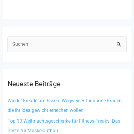
S
u
c
h
Neueste Beiträge
e
n
Wieder Freude am Essen: Wegweiser für dünne Frauen,
n
die ihr Idealgewicht erreichen wollen
a
Top 10 Weihnachtsgeschenke für Fitness-Freaks: Das
c
Beste für Muskelaufbau
h