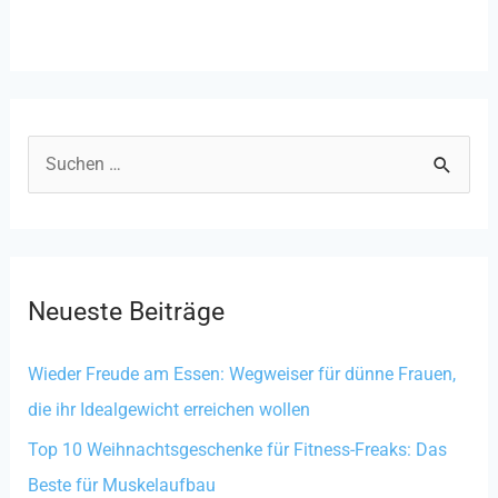
S
u
c
h
Neueste Beiträge
e
n
Wieder Freude am Essen: Wegweiser für dünne Frauen,
n
die ihr Idealgewicht erreichen wollen
a
Top 10 Weihnachtsgeschenke für Fitness-Freaks: Das
c
Beste für Muskelaufbau
h