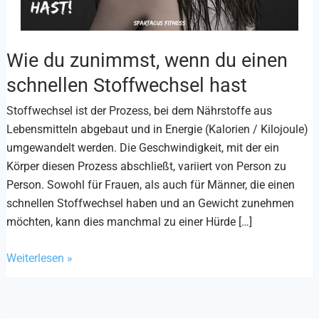
Wie du zunimmst, wenn du einen
Wie
du
schnellen Stoffwechsel hast
zunimmst,
Stoffwechsel ist der Prozess, bei dem Nährstoffe aus
wenn
Lebensmitteln abgebaut und in Energie (Kalorien / Kilojoule)
du
umgewandelt werden. Die Geschwindigkeit, mit der ein
einen
Körper diesen Prozess abschließt, variiert von Person zu
schnellen
Person. Sowohl für Frauen, als auch für Männer, die einen
Stoffwechsel
schnellen Stoffwechsel haben und an Gewicht zunehmen
hast
möchten, kann dies manchmal zu einer Hürde […]
Weiterlesen »